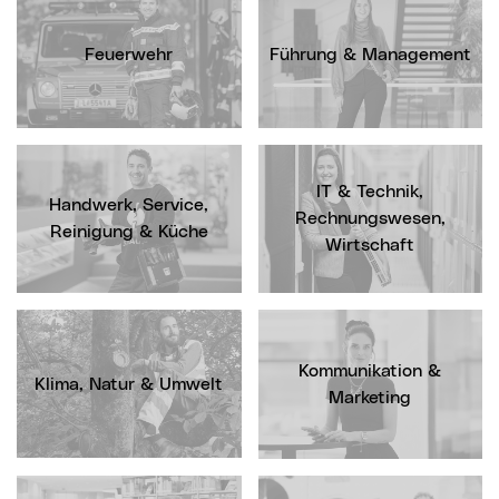
Feuerwehr
Führung & Management
IT & Technik,
Handwerk, Service,
Rechnungswesen,
Reinigung & Küche
Wirtschaft
Kommunikation &
Klima, Natur & Umwelt
Marketing