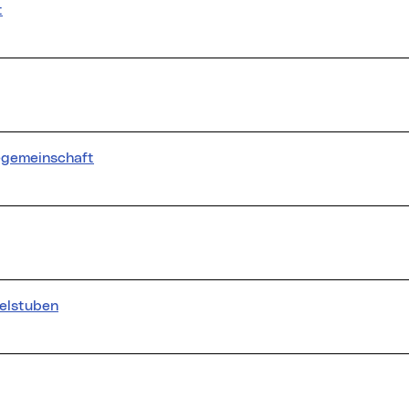
t
iegemeinschaft
elstuben