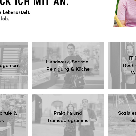
IT 
Handwerk, Service,
nagement
Rech
Reinigung & Küche
W
schule &
Praktika und
Soziale
ek
Traineeprogramme
Ge